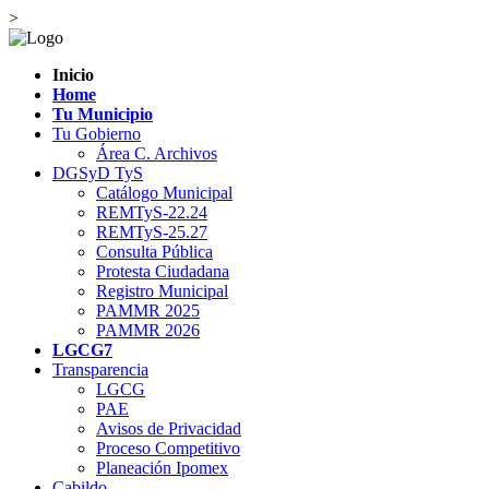
>
Inicio
Home
Tu Municipio
Tu Gobierno
Área C. Archivos
DGSyD TyS
Catálogo Municipal
REMTyS-22.24
REMTyS-25.27
Consulta Pública
Protesta Ciudadana
Registro Municipal
PAMMR 2025
PAMMR 2026
LGCG7
Transparencia
LGCG
PAE
Avisos de Privacidad
Proceso Competitivo
Planeación Ipomex
Cabildo