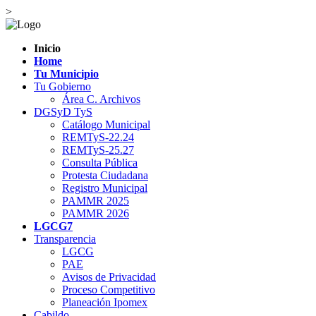
>
Inicio
Home
Tu Municipio
Tu Gobierno
Área C. Archivos
DGSyD TyS
Catálogo Municipal
REMTyS-22.24
REMTyS-25.27
Consulta Pública
Protesta Ciudadana
Registro Municipal
PAMMR 2025
PAMMR 2026
LGCG7
Transparencia
LGCG
PAE
Avisos de Privacidad
Proceso Competitivo
Planeación Ipomex
Cabildo